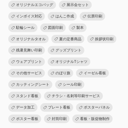
オリジナルエコバッグ
展示会セット
インボイス対応
はんこ作成
伝票印刷
駐輪シール
図面印刷
製本
オリジナルタオル
夏の定番商品
挨拶状印刷
残暑見舞い印刷
グッズプリント
ウェアプリント
オリジナルTシャツ
その他サービス
のぼり旗
イーゼル看板
カッティングシート
シール印刷
スタンド看板
チラシ・名刺等印刷サービス
データ加工
プレート看板
ポスターパネル
ポスター看板
封筒印刷
看板・販促物制作