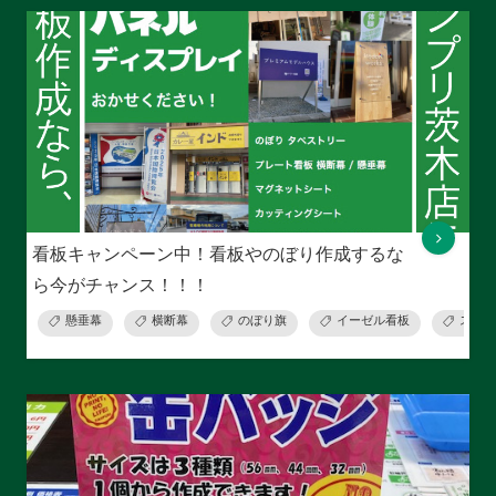
看板キャンペーン中！看板やのぼり作成するな
ら今がチャンス！！！
懸垂幕
横断幕
のぼり旗
イーゼル看板
スタン