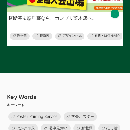
横断幕＆懸垂幕なら、カンプリ茨木店へ。
懸垂幕
横断幕
デザイン作成
看板・販促物制作
Key Words
キーワード
Poster Printing Service
学会ポスター
はがき印刷
暑中見舞い
新世界
推し活