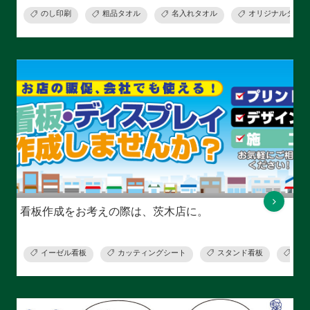
のし印刷
粗品タオル
名入れタオル
オリジナルタオル
看板作成をお考えの際は、茨木店に。
イーゼル看板
カッティングシート
スタンド看板
デー