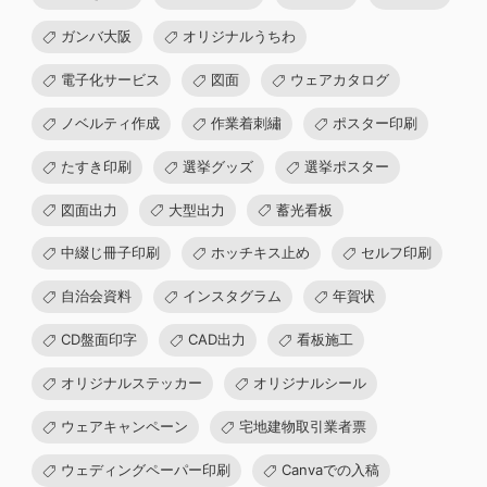
ガンバ大阪
オリジナルうちわ
電子化サービス
図面
ウェアカタログ
ノベルティ作成
作業着刺繡
ポスター印刷
たすき印刷
選挙グッズ
選挙ポスター
図面出力
大型出力
蓄光看板
中綴じ冊子印刷
ホッチキス止め
セルフ印刷
自治会資料
インスタグラム
年賀状
CD盤面印字
CAD出力
看板施工
オリジナルステッカー
オリジナルシール
ウェアキャンペーン
宅地建物取引業者票
ウェディングペーパー印刷
Canvaでの入稿