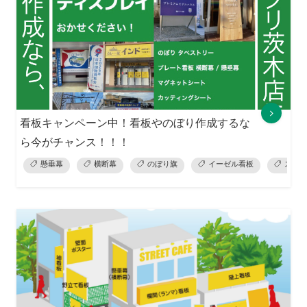
看板キャンペーン中！看板やのぼり作成するな
ら今がチャンス！！！
懸垂幕
横断幕
のぼり旗
イーゼル看板
スタン