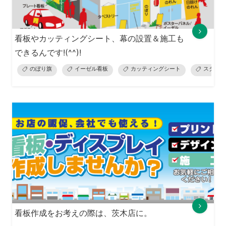
看板やカッティングシート、幕の設置＆施工も
できるんです!(^^)!
のぼり旗
イーゼル看板
カッティングシート
スタンド
看板作成をお考えの際は、茨木店に。