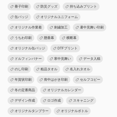
冊子印刷
防災グッズ
持ち込みプリント
缶バッジ
オリジナルユニフォーム
オリジナル作業着
刺繍加工
暑中見舞い印刷
うちわ印刷
懸垂幕
横断幕
オリジナル缶バッジ
DTFプリント
ドルフィンバナー
寒中見舞い
データ入稿
のし印刷
粗品タオル
名入れタオル
年賀状印刷
喪中はがき印刷
セルフコピー
冬の定番商品
オリジナルカレンダー
デザイン作成
ロゴ作成
スキャニング
オリジナルタンブラー
オリジナルボトル