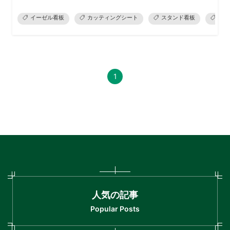
イーゼル看板
カッティングシート
スタンド看板
デー
1
人気の記事
Popular Posts