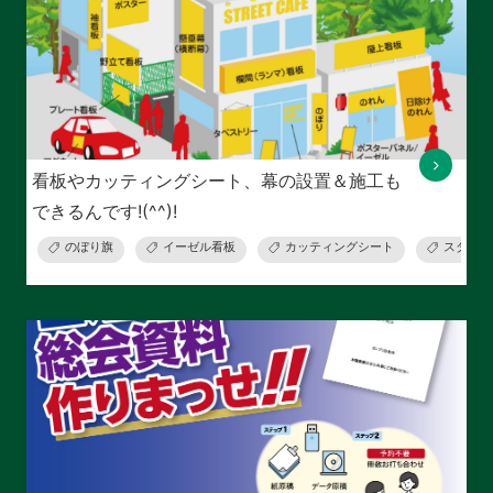
看板やカッティングシート、幕の設置＆施工も
できるんです!(^^)!
のぼり旗
イーゼル看板
カッティングシート
スタンド