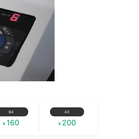
B4
A3
160
200