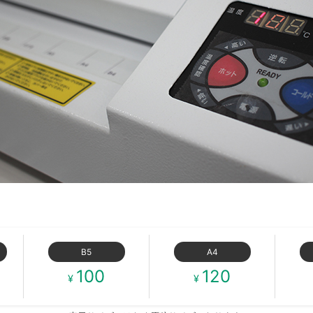
B5
A4
100
120