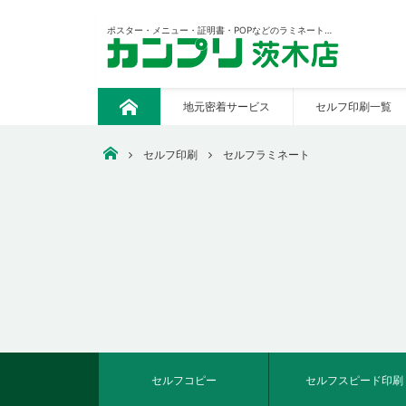
ポスター・メニュー・証明書・POPなどのラミネート加工も低価格でプロの仕上がり
地元密着サービス
セルフ印刷一覧
ト
ッ
プ
安いコピー・印刷・ウェアプリント・看板作成なら【カンプ
セルフ印刷
セルフラミネート
セルフコピー
セルフスピード印刷