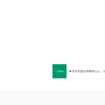
Prev
★茨木市提出用製本なら、