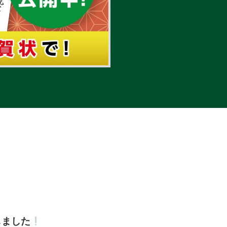
～
しました