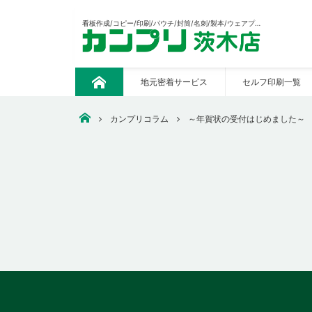
看板作成/コピー/印刷/パウチ/封筒/名刺/製本/ウェアプリント/CAD出力/販促の制作等々あらゆる印刷おまかせください。
地元密着サービス
セルフ印刷一覧
ト
ッ
プ
安いコピー・印刷・ウェアプリント・看板作成なら【カンプ
カンプリコラム
～年賀状の受付はじめました～