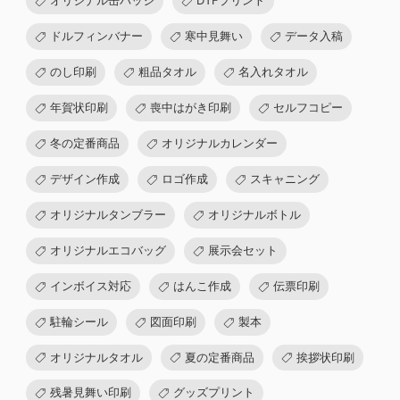
ドルフィンバナー
寒中見舞い
データ入稿
のし印刷
粗品タオル
名入れタオル
年賀状印刷
喪中はがき印刷
セルフコピー
冬の定番商品
オリジナルカレンダー
デザイン作成
ロゴ作成
スキャニング
オリジナルタンブラー
オリジナルボトル
オリジナルエコバッグ
展示会セット
インボイス対応
はんこ作成
伝票印刷
駐輪シール
図面印刷
製本
オリジナルタオル
夏の定番商品
挨拶状印刷
残暑見舞い印刷
グッズプリント