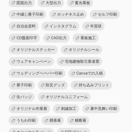
図面出力
大型出力
蓄光看板
中綴じ冊子印刷
ホッチキス止め
セルフ印刷
自治会資料
インスタグラム
年賀状
CD盤面印字
CAD出力
看板施工
オリジナルステッカー
オリジナルシール
ウェアキャンペーン
宅地建物取引業者票
ウェディングペーパー印刷
Canvaでの入稿
冊子印刷
防災グッズ
持ち込みプリント
缶バッジ
オリジナルユニフォーム
オリジナル作業着
刺繍加工
暑中見舞い印刷
うちわ印刷
懸垂幕
横断幕
オリジナル缶バッジ
DTFプリント