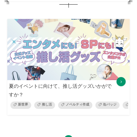
夏のイベントに向けて、推し活グッズいかがで
すか？
新世界
推し活
ノベルティ作成
缶バッジ
オリ