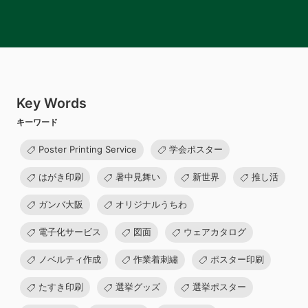
Key Words
キーワード
Poster Printing Service
学会ポスター
はがき印刷
暑中見舞い
新世界
推し活
ガンバ大阪
オリジナルうちわ
電子化サービス
図面
ウェアカタログ
ノベルティ作成
作業着刺繡
ポスター印刷
たすき印刷
選挙グッズ
選挙ポスター