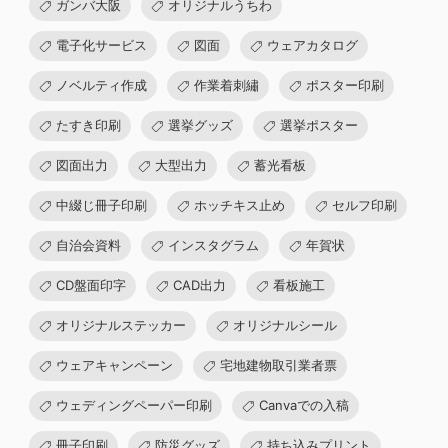
ガンバ大阪
オリジナルうちわ
電子化サービス
図面
ウェアカタログ
ノベルティ作成
作業着刺繡
ポスター印刷
たすき印刷
選挙グッズ
選挙ポスター
図面出力
大型出力
蓄光看板
中綴じ冊子印刷
ホッチキス止め
セルフ印刷
自治会資料
インスタグラム
年賀状
CD盤面印字
CAD出力
看板施工
オリジナルステッカー
オリジナルシール
ウェアキャンペーン
宅地建物取引業者票
ウェディングペーパー印刷
Canvaでの入稿
冊子印刷
防災グッズ
持ち込みプリント