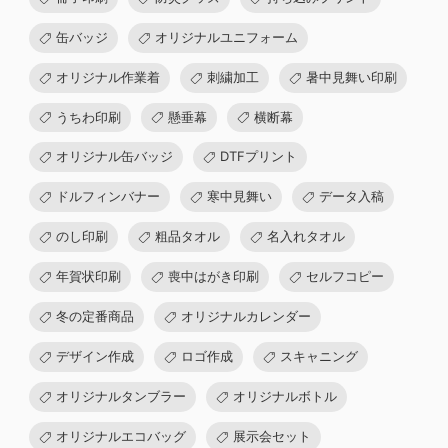
缶バッジ
オリジナルユニフォーム
オリジナル作業着
刺繍加工
暑中見舞い印刷
うちわ印刷
懸垂幕
横断幕
オリジナル缶バッジ
DTFプリント
ドルフィンバナー
寒中見舞い
データ入稿
のし印刷
粗品タオル
名入れタオル
年賀状印刷
喪中はがき印刷
セルフコピー
冬の定番商品
オリジナルカレンダー
デザイン作成
ロゴ作成
スキャニング
オリジナルタンブラー
オリジナルボトル
オリジナルエコバッグ
展示会セット