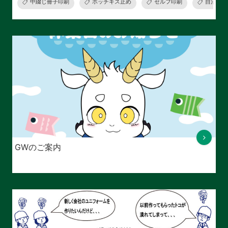
中綴じ冊子印刷
ホッチキス止め
セルフ印刷
自治会資
GWのご案内