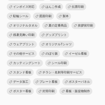
インボイス対応
はんこ作成
伝票印刷
駐輪シール
図面印刷
製本
オリジナルタオル
夏の定番商品
挨拶状印刷
残暑見舞い印刷
グッズプリント
ウェアプリント
オリジナルTシャツ
その他サービス
のぼり旗
イーゼル看板
カッティングシート
シール印刷
スタンド看板
チラシ・名刺等印刷サービス
データ加工
プレート看板
ポスターパネル
ポスター看板
封筒印刷
看板・販促物制作