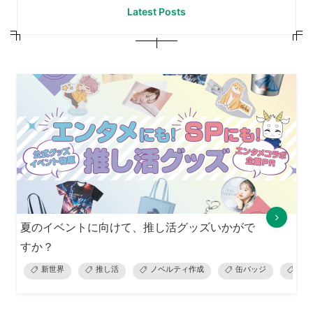
Latest Posts
夏のイベントに向けて、推し活グッズいかがで
すか？
新世界
推し活
ノベルティ作成
缶バッジ
オリ