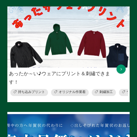
あったか～い♪ウェアにプリント＆刺繡できま
す！
持ち込みプリント
オリジナル作業着
刺繍加工
ウェア