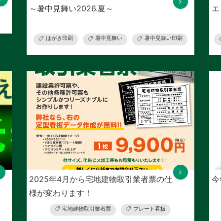
～暑中見舞い2026.夏～
エ
はがき印刷
暑中見舞い
暑中見舞い印刷
2025年4月から宅地建物取引業者票の仕
今
様が変わります！
宅地建物取引業者票
プレート看板