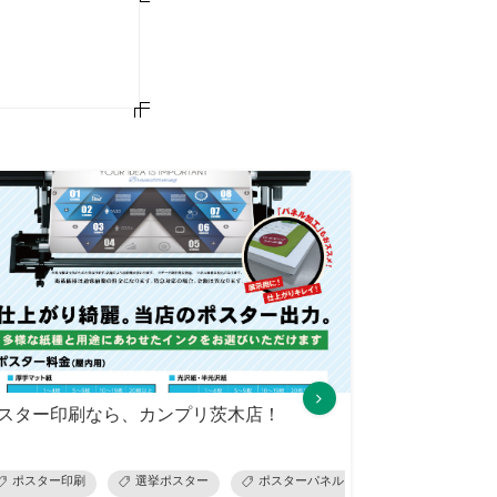
スター印刷なら、カンプリ茨木店！
ェアプリント
ポスター印刷
オリジナルTシャツ
選挙ポスター
ポスターパネル
チラシ・名刺等印刷サービス
ポスター看板
デ