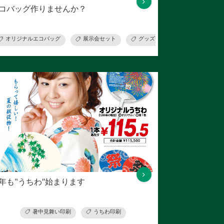
コバッグ作りませんか？
オリジナルエコバッグ
展示会セット
グッズプリント
年も‟うちわ″始まります
暑中見舞い印刷
うちわ印刷