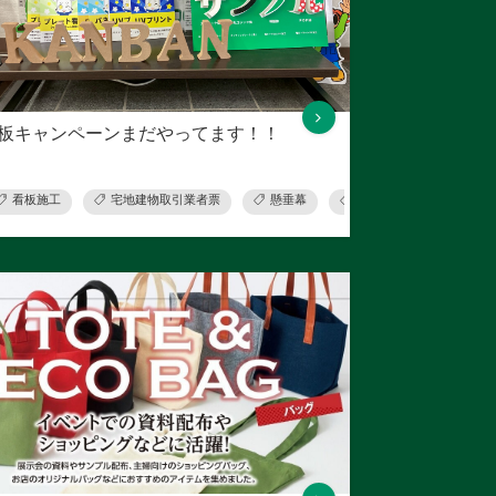
板キャンペーンまだやってます！！
ツ
看板施工
宅地建物取引業者票
懸垂幕
横断幕
スタンド