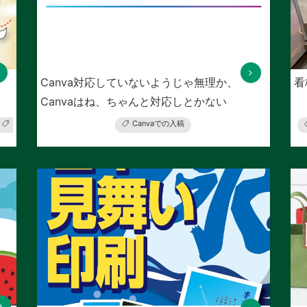
Canva対応していないようじゃ無理か、
看
Canvaはね、ちゃんと対応しとかない
と。
オリジナル作業着
刺繍加工
Canvaでの入稿
ウェアプリント
オリジナルTシャ