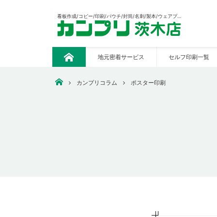
看板作成/コピー/印刷/パウチ/封筒/名刺/製本/ウェアプリント/CAD出力/販促の制作等々あらゆる印刷おまかせください。
地元密着サービス
セルフ印刷一覧
ト
ッ
プ
安いコピー・印刷・ウェアプリント・看板作成なら【カンプ
カンプリコラム
ポスター印刷