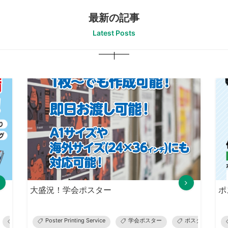
最新の記事
Latest Posts
大盛況！学会ポスター
ポ
選挙ポスター
Poster Printing Service
オリジナルユニフォーム
学会ポスター
グッズプリント
ポスター印刷
ウ