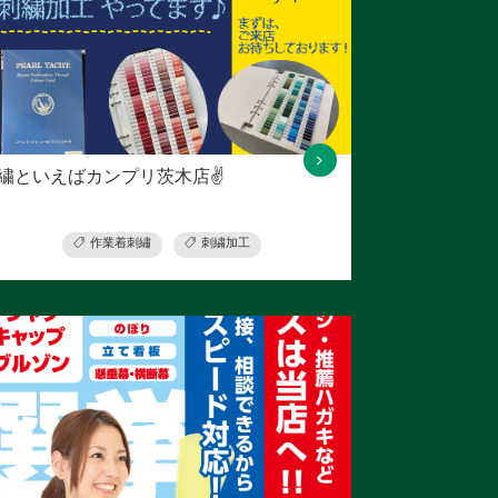
繍といえばカンプリ茨木店✌
作業着刺繡
刺繍加工