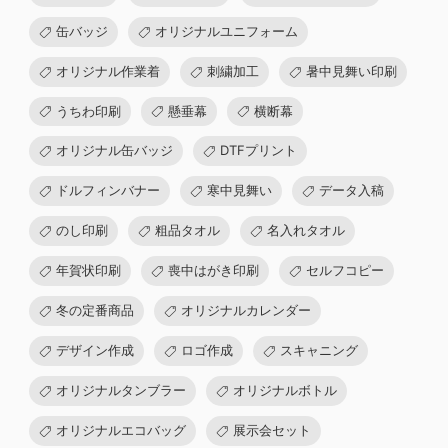
缶バッジ
オリジナルユニフォーム
オリジナル作業着
刺繍加工
暑中見舞い印刷
うちわ印刷
懸垂幕
横断幕
オリジナル缶バッジ
DTFプリント
ドルフィンバナー
寒中見舞い
データ入稿
のし印刷
粗品タオル
名入れタオル
年賀状印刷
喪中はがき印刷
セルフコピー
冬の定番商品
オリジナルカレンダー
デザイン作成
ロゴ作成
スキャニング
オリジナルタンブラー
オリジナルボトル
オリジナルエコバッグ
展示会セット