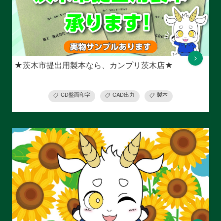
★茨木市提出用製本なら、カンプリ茨木店★
CD盤面印字
CAD出力
製本