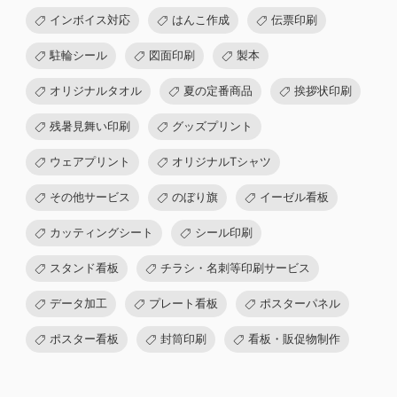
インボイス対応
はんこ作成
伝票印刷
駐輪シール
図面印刷
製本
オリジナルタオル
夏の定番商品
挨拶状印刷
残暑見舞い印刷
グッズプリント
ウェアプリント
オリジナルTシャツ
その他サービス
のぼり旗
イーゼル看板
カッティングシート
シール印刷
スタンド看板
チラシ・名刺等印刷サービス
データ加工
プレート看板
ポスターパネル
ポスター看板
封筒印刷
看板・販促物制作