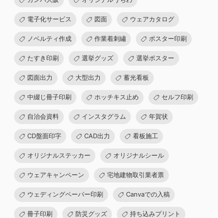
電子化サービス
図面
ウェアカタログ
ノベルティ作成
作業着刺繡
ポスター印刷
たすき印刷
選挙グッズ
選挙ポスター
図面出力
大型出力
蓄光看板
中綴じ冊子印刷
ホッチキス止め
セルフ印刷
自治会資料
インスタグラム
年賀状
CD盤面印字
CAD出力
看板施工
オリジナルステッカー
オリジナルシール
ウェアキャンペーン
宅地建物取引業者票
ウェディングペーパー印刷
Canvaでの入稿
冊子印刷
防災グッズ
持ち込みプリント