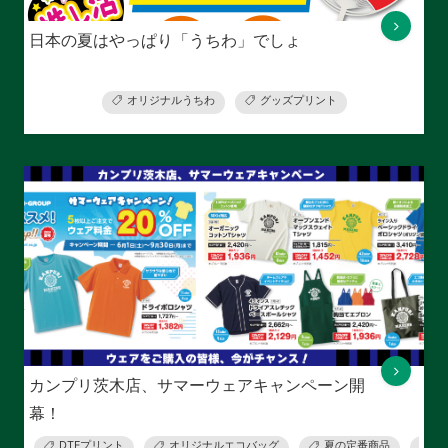
日本の夏はやっぱり「うちわ」でしょ
オリジナルうちわ
グッズプリント
カンプリ茨木店、サマーウェアキャンペーン開
幕！
DTFプリント
オリジナルエコバッグ
夏の定番商品
ウ