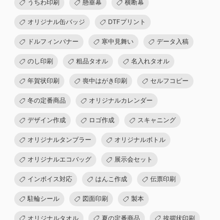
うちわ印刷
懸垂幕
横断幕
オリジナル缶バッジ
DTFプリント
ドルフィンバナー
寒中見舞い
データ入稿
のし印刷
粗品タオル
名入れタオル
年賀状印刷
喪中はがき印刷
セルフコピー
冬の定番商品
オリジナルカレンダー
デザイン作成
ロゴ作成
スキャニング
オリジナルタンブラー
オリジナルボトル
オリジナルエコバッグ
展示会セット
インボイス対応
はんこ作成
伝票印刷
駐輪シール
図面印刷
製本
オリジナルタオル
夏の定番商品
挨拶状印刷