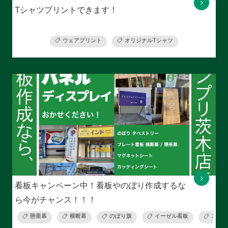
Tシャツプリントできます！
ウェアプリント
オリジナルTシャツ
看板キャンペーン中！看板やのぼり作成するな
ら今がチャンス！！！
懸垂幕
横断幕
のぼり旗
イーゼル看板
スタン