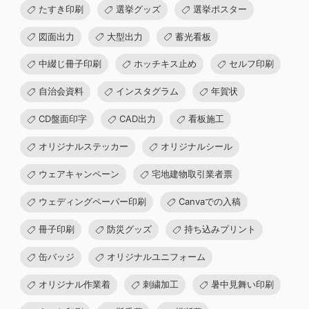
たすき印刷
選挙グッズ
選挙ポスター
図面出力
大型出力
蓄光看板
中綴じ冊子印刷
ホッチキス止め
セルフ印刷
自治会資料
インスタグラム
年賀状
CD盤面印字
CAD出力
看板施工
オリジナルステッカー
オリジナルシール
ウェアキャンペーン
宅地建物取引業者票
ウェディングペーパー印刷
Canvaでの入稿
冊子印刷
防災グッズ
持ち込みプリント
缶バッジ
オリジナルユニフォーム
オリジナル作業着
刺繍加工
暑中見舞い印刷