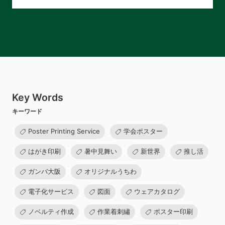
Key Words
キーワード
Poster Printing Service
学会ポスター
はがき印刷
暑中見舞い
新世界
推し活
ガンバ大阪
オリジナルうちわ
電子化サービス
図面
ウェアカタログ
ノベルティ作成
作業着刺繡
ポスター印刷