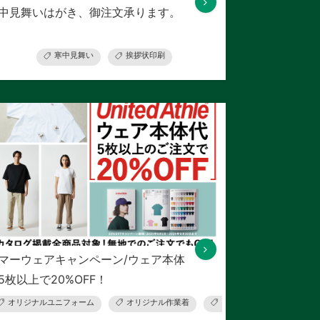
中見舞いはがき、御注文承ります。
ウェアプリント
寒中見舞い
挨拶状印刷
マーウェアキャンペーン/ウェア本体
5枚以上で20%OFF！
オリジナルユニフォーム
オリジナル作業着
ウェアプリント
オ