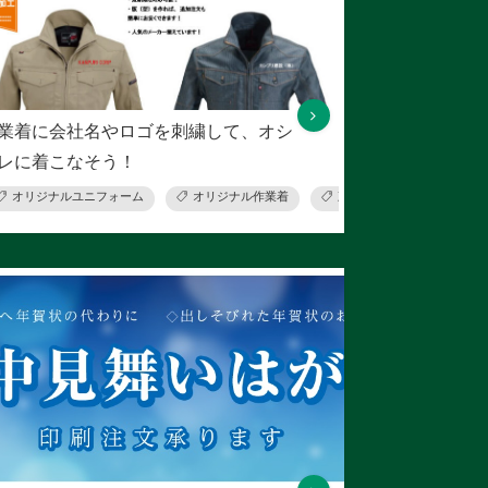
業着に会社名やロゴを刺繍して、オシ
レに着こなそう！
データ加工
オリジナルユニフォーム
プレート看板
オリジナル作業着
ポスター看板
刺繍加工
看板・販促物制作