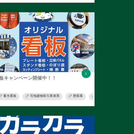
板キャンペーン開催中！！
蓄光看板
宅地建物取引業者票
懸垂幕
横断幕
イーゼル