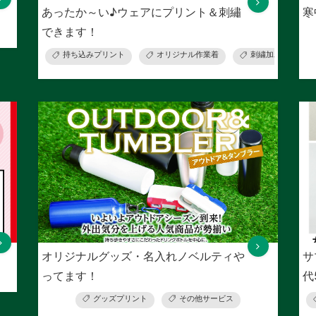
あったか～い♪ウェアにプリント＆刺繡
寒
できます！
持ち込みプリント
オリジナル作業着
刺繍加工
オリジナルグッズ・名入れノベルティや
サ
ってます！
代
グッズプリント
その他サービス