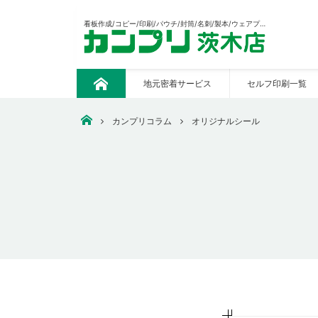
看板作成/コピー/印刷/パウチ/封筒/名刺/製本/ウェアプリント/CAD出力/販促の制作等々あらゆる印刷おまかせください。
地元密着サービス
セルフ印刷一覧
ト
ッ
プ
安いコピー・印刷・ウェアプリント・看板作成なら【カンプ
カンプリコラム
オリジナルシール