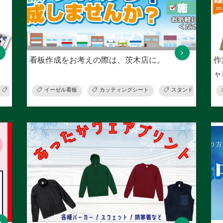
看板作成をお考えの際は、茨木店に。
作
ャ
オリジナルタオル
イーゼル看板
夏の定番商品
カッティングシート
グッズプリント
スタンド看板