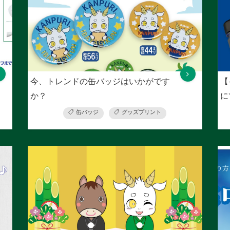
今、トレンドの缶バッジはいかがです
【
か？
に
缶バッジ
グッズプリント