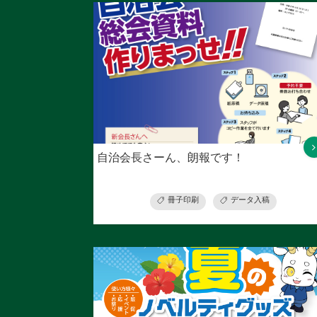
自治会長さーん、朗報です！
冊子印刷
データ入稿