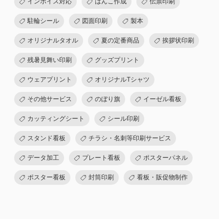
インボイス対応
はんこ作成
伝票印刷
駐輪シール
図面印刷
製本
オリジナルタオル
夏の定番商品
挨拶状印刷
残暑見舞い印刷
グッズプリント
ウェアプリント
オリジナルTシャツ
その他サービス
のぼり旗
イーゼル看板
カッティングシート
シール印刷
スタンド看板
チラシ・名刺等印刷サービス
データ加工
プレート看板
ポスターパネル
ポスター看板
封筒印刷
看板・販促物制作