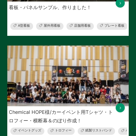
看板・パネルサンプル、作りました！
A型看板
屋外用看板
店舗用看板
プレート看板
Chemical HOPE様/カーイベント用Tシャツ・ト
ロフィー・横断幕＆のぼり作成！
イベントグッズ
トロフィー
紙製リストバンド
パスカ