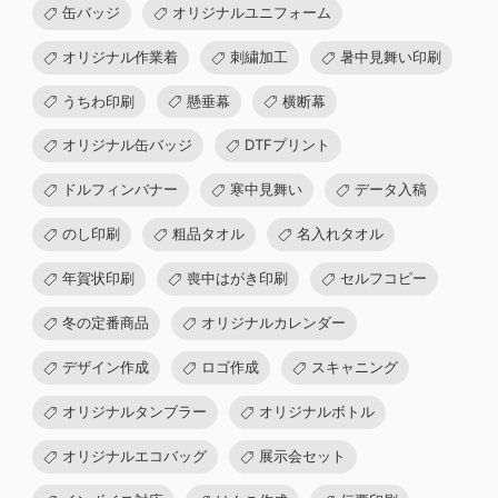
缶バッジ
オリジナルユニフォーム
オリジナル作業着
刺繍加工
暑中見舞い印刷
うちわ印刷
懸垂幕
横断幕
オリジナル缶バッジ
DTFプリント
ドルフィンバナー
寒中見舞い
データ入稿
のし印刷
粗品タオル
名入れタオル
年賀状印刷
喪中はがき印刷
セルフコピー
冬の定番商品
オリジナルカレンダー
デザイン作成
ロゴ作成
スキャニング
オリジナルタンブラー
オリジナルボトル
オリジナルエコバッグ
展示会セット