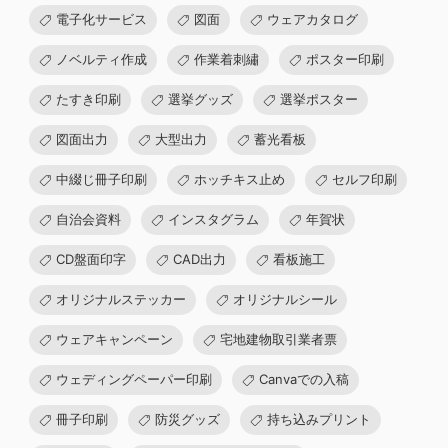
電子化サービス
図面
ウェアカタログ
ノベルティ作成
作業着刺繡
ポスター印刷
たすき印刷
選挙グッズ
選挙ポスター
図面出力
大型出力
蓄光看板
中綴じ冊子印刷
ホッチキス止め
セルフ印刷
自治会資料
インスタグラム
年賀状
CD盤面印字
CAD出力
看板施工
オリジナルステッカー
オリジナルシール
ウェアキャンペーン
宅地建物取引業者票
ウェディングペーパー印刷
Canvaでの入稿
冊子印刷
防災グッズ
持ち込みプリント