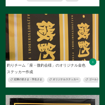
釣りチーム「座・微釣会様」のオリジナル金色
ステッカー作成
近隣の皆さま・学生さま
オリジナルステッカー
ゴールドステ