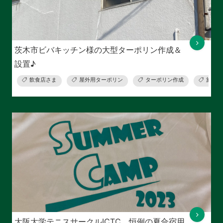
茨木市ビバキッチン様の大型ターポリン作成＆
設置♪
飲食店さま
屋外用ターポリン
ターポリン作成
施工
大阪大学テニスサークルICTC、恒例の夏合宿用