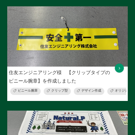
住友エンジニアリング様 【クリップタイプの
ビニール腕章】を作成しました
ビニール腕章
クリップ型
デザイン作成
オリジナルデ