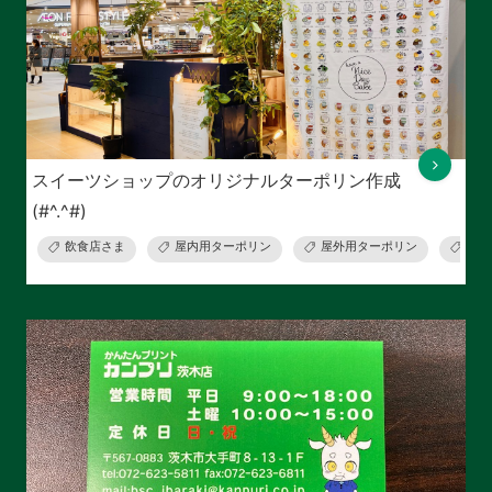
スイーツショップのオリジナルターポリン作成
(#^.^#)
飲食店さま
屋内用ターポリン
屋外用ターポリン
施工