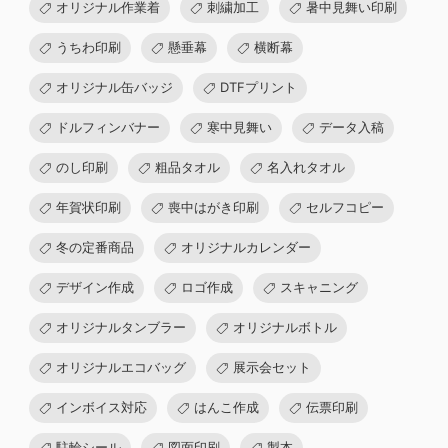
オリジナル作業着
刺繍加工
暑中見舞い印刷
うちわ印刷
懸垂幕
横断幕
オリジナル缶バッジ
DTFプリント
ドルフィンバナー
寒中見舞い
データ入稿
のし印刷
粗品タオル
名入れタオル
年賀状印刷
喪中はがき印刷
セルフコピー
冬の定番商品
オリジナルカレンダー
デザイン作成
ロゴ作成
スキャニング
オリジナルタンブラー
オリジナルボトル
オリジナルエコバッグ
展示会セット
インボイス対応
はんこ作成
伝票印刷
駐輪シール
図面印刷
製本