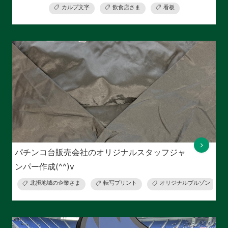
カルプ文字
飲食店さま
看板
パチンコ台販売会社のオリジナルスタッフジャ
ンパー作成(^^)v
北摂地域の企業さま
転写プリント
オリジナルブルゾン