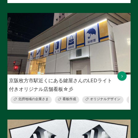
京阪枚方市駅近くにある鍵屋さんのLEDライト
付きオリジナル店舗看板☆彡
北摂地域の企業さま
看板作成
オリジナルデザイン
オ