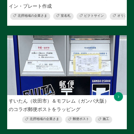
イン・プレート作成
北摂地域の企業さま
室名札
ピクトサイン
オリジナル
すいたん（吹田市）＆モフレム（ガンバ大阪）
のコラボ郵便ポストをラッピング
北摂地域の企業さま
郵便ポスト
施工