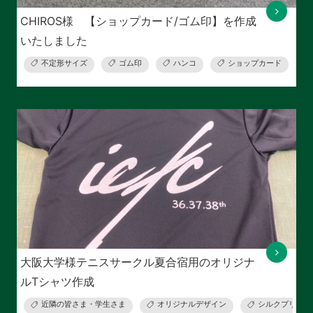
CHIROS様 【ショップカード/ゴム印】を作成
いたしました
不定形サイズ
ゴム印
ハンコ
ショップカード
大阪大学様テニスサークル夏合宿用のオリジナ
ルTシャツ作成
近隣の皆さま・学生さま
オリジナルデザイン
シルクプリント