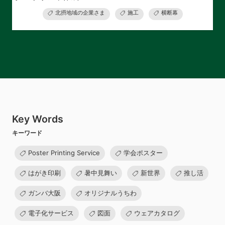
北摂地域の企業さま
施工
横断幕
Key Words
キーワード
Poster Printing Service
学会ポスター
はがき印刷
暑中見舞い
新世界
推し活
ガンバ大阪
オリジナルうちわ
電子化サービス
図面
ウェアカタログ