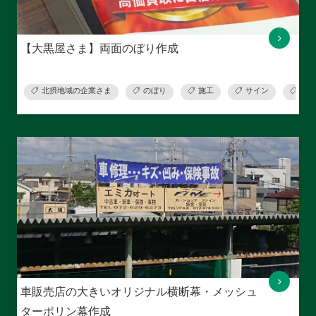
【大黒屋さま】両面のぼり作成
北摂地域の企業さま
のぼり
施工
サイン
横断
車販売店の大きいオリジナル横断幕・メッシュ
ターポリン幕作成