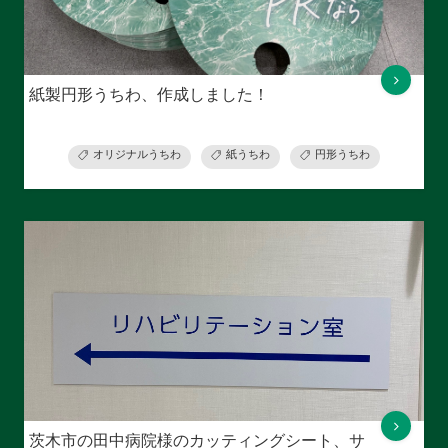
紙製円形うちわ、作成しました！
オリジナルうちわ
紙うちわ
円形うちわ
茨木市の田中病院様のカッティングシート、サ