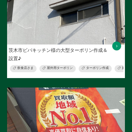
茨木市ビバキッチン様の大型ターポリン作成＆
設置♪
飲食店さま
屋外用ターポリン
ターポリン作成
施工