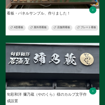
看板・パネルサンプル、作りました！
A型看板
屋外用看板
店舗用看板
プレート看板
旬彩和洋 彌乃蔵（やのくら）様のカルプ文字作
成設置