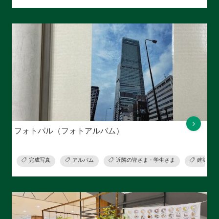
フォトパル（フォトアルバム）
完成写真
アルバム
近隣の皆さま・学生さま
建築関係