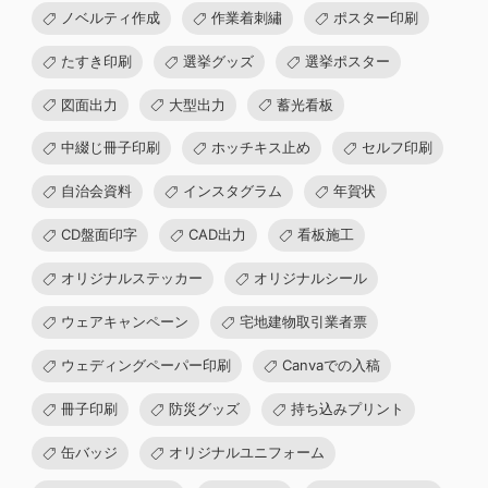
ノベルティ作成
作業着刺繡
ポスター印刷
たすき印刷
選挙グッズ
選挙ポスター
図面出力
大型出力
蓄光看板
中綴じ冊子印刷
ホッチキス止め
セルフ印刷
自治会資料
インスタグラム
年賀状
CD盤面印字
CAD出力
看板施工
オリジナルステッカー
オリジナルシール
ウェアキャンペーン
宅地建物取引業者票
ウェディングペーパー印刷
Canvaでの入稿
冊子印刷
防災グッズ
持ち込みプリント
缶バッジ
オリジナルユニフォーム