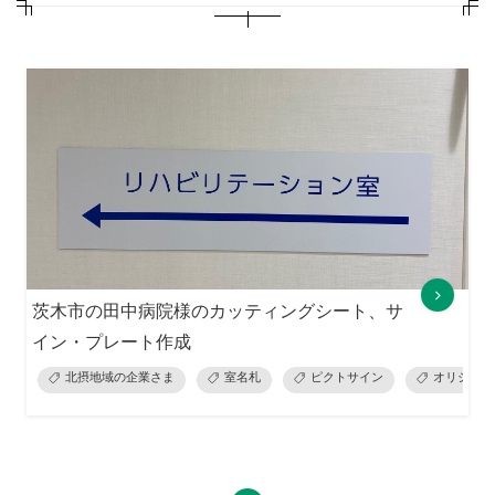
茨木市の田中病院様のカッティングシート、サ
イン・プレート作成
北摂地域の企業さま
室名札
ピクトサイン
オリジナル