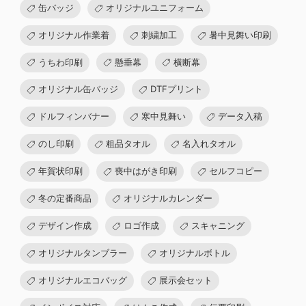
缶バッジ
オリジナルユニフォーム
オリジナル作業着
刺繍加工
暑中見舞い印刷
うちわ印刷
懸垂幕
横断幕
オリジナル缶バッジ
DTFプリント
ドルフィンバナー
寒中見舞い
データ入稿
のし印刷
粗品タオル
名入れタオル
年賀状印刷
喪中はがき印刷
セルフコピー
冬の定番商品
オリジナルカレンダー
デザイン作成
ロゴ作成
スキャニング
オリジナルタンブラー
オリジナルボトル
オリジナルエコバッグ
展示会セット