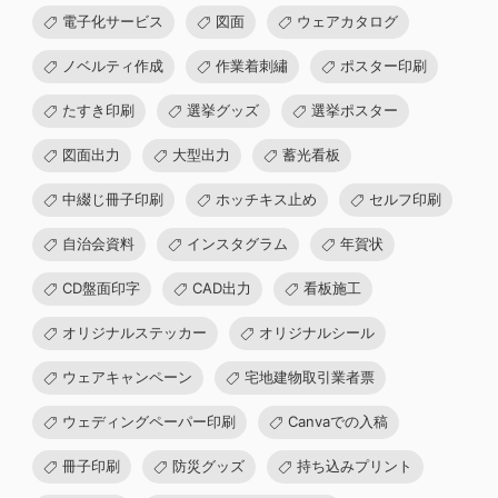
電子化サービス
図面
ウェアカタログ
ノベルティ作成
作業着刺繡
ポスター印刷
たすき印刷
選挙グッズ
選挙ポスター
図面出力
大型出力
蓄光看板
中綴じ冊子印刷
ホッチキス止め
セルフ印刷
自治会資料
インスタグラム
年賀状
CD盤面印字
CAD出力
看板施工
オリジナルステッカー
オリジナルシール
ウェアキャンペーン
宅地建物取引業者票
ウェディングペーパー印刷
Canvaでの入稿
冊子印刷
防災グッズ
持ち込みプリント