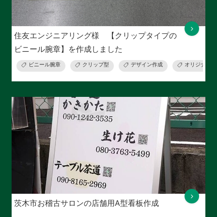
住友エンジニアリング様 【クリップタイプの
ビニール腕章】を作成しました
ビニール腕章
クリップ型
デザイン作成
オリジナルデ
茨木市お稽古サロンの店舗用A型看板作成