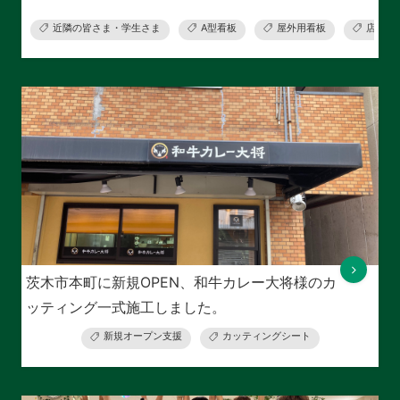
近隣の皆さま・学生さま
A型看板
屋外用看板
店舗用
茨木市本町に新規OPEN、和牛カレー大将様のカ
ッティング一式施工しました。
新規オープン支援
カッティングシート