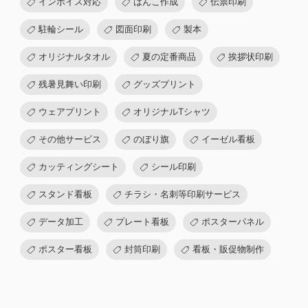
インボイス対応
はんこ作成
伝票印刷
駐輪シール
図面印刷
製本
オリジナルタオル
夏の定番商品
挨拶状印刷
残暑見舞い印刷
グッズプリント
ウェアプリント
オリジナルTシャツ
その他サービス
のぼり旗
イーゼル看板
カッティングシート
シール印刷
スタンド看板
チラシ・名刺等印刷サービス
データ加工
プレート看板
ポスターパネル
ポスター看板
封筒印刷
看板・販促物制作