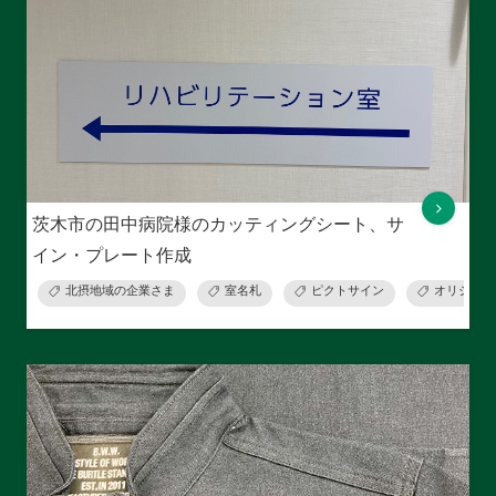
茨木市の田中病院様のカッティングシート、サ
イン・プレート作成
北摂地域の企業さま
室名札
ピクトサイン
オリジナル