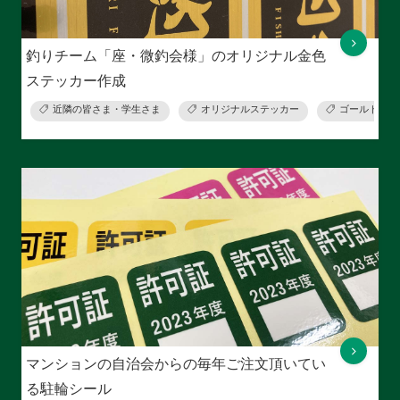
釣りチーム「座・微釣会様」のオリジナル金色
ステッカー作成
近隣の皆さま・学生さま
オリジナルステッカー
ゴールドステ
マンションの自治会からの毎年ご注文頂いてい
る駐輪シール