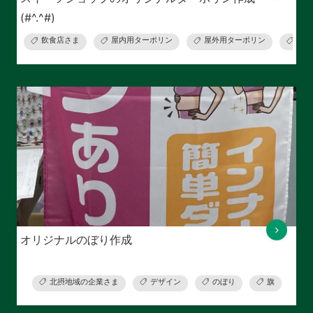
(#^.^#)
飲食店さま
屋内用ターポリン
屋外用ターポリン
施工
オリジナルのぼり作成
北摂地域の企業さま
デザイン
のぼり
旗