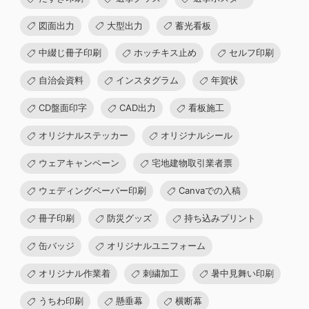
図面出力
大型出力
蓄光看板
中綴じ冊子印刷
ホッチキス止め
セルフ印刷
自治会資料
インスタグラム
年賀状
CD盤面印字
CAD出力
看板施工
オリジナルステッカー
オリジナルシール
ウェアキャンペーン
宅地建物取引業者票
ウェディングペーパー印刷
Canvaでの入稿
冊子印刷
防災グッズ
持ち込みプリント
缶バッジ
オリジナルユニフォーム
オリジナル作業着
刺繍加工
暑中見舞い印刷
うちわ印刷
懸垂幕
横断幕