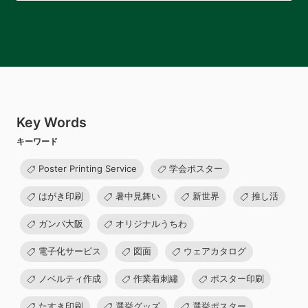
Key Words
キーワード
Poster Printing Service
学会ポスター
はがき印刷
暑中見舞い
新世界
推し活
ガンバ大阪
オリジナルうちわ
電子化サービス
図面
ウェアカタログ
ノベルティ作成
作業着刺繡
ポスター印刷
たすき印刷
選挙グッズ
選挙ポスター