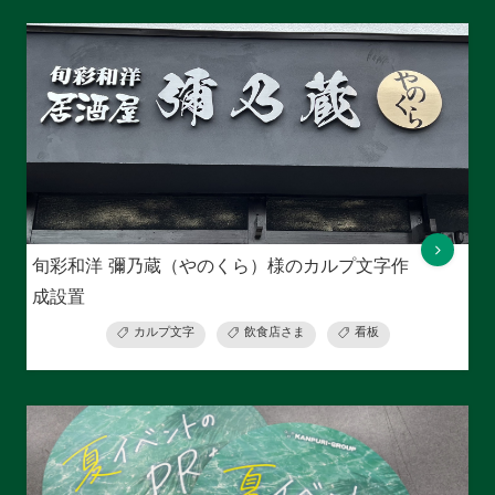
旬彩和洋 彌乃蔵（やのくら）様のカルプ文字作
成設置
カルプ文字
飲食店さま
看板