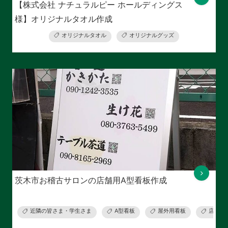
【株式会社 ナチュラルピー ホールディングス
様】オリジナルタオル作成
オリジナルタオル
オリジナルグッズ
茨木市お稽古サロンの店舗用A型看板作成
近隣の皆さま・学生さま
A型看板
屋外用看板
店舗用