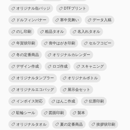
オリジナル缶バッジ
DTFプリント
ドルフィンバナー
寒中見舞い
データ入稿
のし印刷
粗品タオル
名入れタオル
年賀状印刷
喪中はがき印刷
セルフコピー
冬の定番商品
オリジナルカレンダー
デザイン作成
ロゴ作成
スキャニング
オリジナルタンブラー
オリジナルボトル
オリジナルエコバッグ
展示会セット
インボイス対応
はんこ作成
伝票印刷
駐輪シール
図面印刷
製本
オリジナルタオル
夏の定番商品
挨拶状印刷